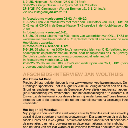
6-9-'25.
Helpman - Be Quick '28 0-6: 24 foto's
30-8-'25.
Oranje Nassau - Be Quick '28 3-4: 28 foto's
17-8-'25.
FC Groningen - Werder Bremen o21 1-1: 24 foto's
Zie ook instagram
jan.wolthuis
.
In fotoalbums > seizoenen 01-02 t/m 09-10:
10-5-'26.
Bijna 250 fotoalbums met meer dan 5000 foto's van ON1, TKB1 en
ON2 vanaf '03-'04 in de Eerste Klasse. TKB speelde in de Hoofdklasse of E
2009.
In fotoalbums > seizoen10-11:
8-5-'26.
26 extra albums met 800+ foto's van wedstrijden van ON1, TKB1 en
www.vrouwenvoetbalnederland.nl. ON plaatste zich dit seizoen voor de ni
Hoofdklasse zaterdag.
In fotoalbums > seizoen11-12:
5-5-'26.
38 albums met 1000+ foto's van wedstrijden van ON1 (strijdend te
nacompetitie en promotie van de Hoofd- naar de topklasse) en ON2 (teverge
De foto's stonden eerder op www.vrouwenvoetbalnederland.nl.
In fotoalbums > seizoen12-13:
26-8-'25.
35 albums met 1000+ foto's van wedstrijden van ON1, TKB1 (bei
vrouwenvoetbalnederland.nl.[/color]
AFSCHEIDS-INTERVIEW JAN WOLTHUIS
Van China tot Italië
Precies 24 jaar geleden begon ik met www.vrouwenvoetbalgroningen.nl. De 
Groningse speelsters - dat in augustus 2001 in Beijing deelnam aan de Unive
Gronings studententeam aan de Europese Universiteitskampioenschappen 2025
(en Nederlandse) vrouwenvoetbal. Hoe het allemaal begon? En waarom ik n
En wat zal de toekomst voor deze site en mij verder brengen? Lees hieronde
excuses aan al die speelsters die recent afscheid namen na jarenlange inze
verdienden….
Het begon bij Velocitas
Mijn jongste zoon voetbalde eind vorige eeuw bij Velocitas en ik was enkele 
getraind door speelsters van het vrouwenteam. Dat team kwam uit in de ho
Nicole Delies en Hieke Zijlstra - braken dat seizoen door in het Nederlands 
de prestaties van het vrouwenteam en deze internationals in het clubblad.
Aan het eind van dat jaar waren er bij Velocitas te weinig speelsters over 