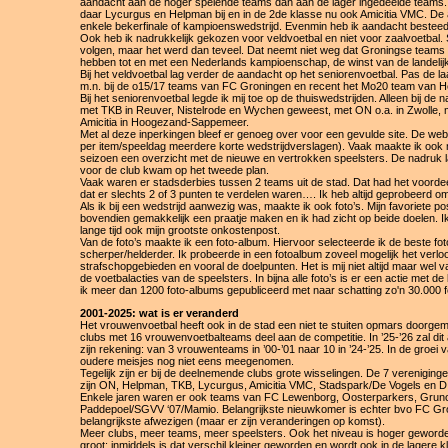
aandacht aan de hoger spelende teams dan aan de lager ingedeelde team
daar Lycurgus en Helpman bij en in de 2de klasse nu ook Amicitia VMC. De 
enkele bekerfinale of kampioenswedstrijd. Evenmin heb ik aandacht besteed
Ook heb ik nadrukkelijk gekozen voor veldvoetbal en niet voor zaalvoetbal. 
volgen, maar het werd dan teveel. Dat neemt niet weg dat Groningse teams e
hebben tot en met een Nederlands kampioenschap, de winst van de landelijk
Bij het veldvoetbal lag verder de aandacht op het seniorenvoetbal. Pas de l
m.n. bij de o15/17 teams van FC Groningen en recent het Mo20 team van He
Bij het seniorenvoetbal legde ik mij toe op de thuiswedstrijden. Alleen bij de
met TKB in Reuver, Nistelrode en Wychen geweest, met ON o.a. in Zwolle,
Amicitia in Hoogezand-Sappemeer.
Met al deze inperkingen bleef er genoeg over voor een gevulde site. De websi
per item/speeldag meerdere korte wedstrijdverslagen). Vaak maakte ik ook
seizoen een overzicht met de nieuwe en vertrokken speelsters. De nadruk la
voor de club kwam op het tweede plan.
Vaak waren er stadsderbies tussen 2 teams uit de stad. Dat had het voordeel 
dat er slechts 2 of 3 punten te verdelen waren…. Ik heb altijd geprobeerd om
Als ik bij een wedstrijd aanwezig was, maakte ik ook foto’s. Mijn favoriete po
bovendien gemakkelijk een praatje maken en ik had zicht op beide doelen. Ik
lange tijd ook mijn grootste onkostenpost.
Van de foto’s maakte ik een foto-album. Hiervoor selecteerde ik de beste fo
scherper/helderder. Ik probeerde in een fotoalbum zoveel mogelijk het verlo
strafschopgebieden en vooral de doelpunten. Het is mij niet altijd maar wel v
de voetbalacties van de speelsters. In bijna alle foto’s is er een actie met de
ik meer dan 1200 foto-albums gepubliceerd met naar schatting zo'n 30.000 f
2001-2025: wat is er veranderd
Het vrouwenvoetbal heeft ook in de stad een niet te stuiten opmars doorgemaa
clubs met 16 vrouwenvoetbalteams deel aan de competitie. In ’25-’26 zal dit
zijn rekening: van 3 vrouwenteams in ’00-’01 naar 10 in ’24-’25. In de groei
oudere meisjes nog niet eens meegenomen.
Tegelijk zijn er bij de deelnemende clubs grote wisselingen. De 7 vereniging
zijn ON, Helpman, TKB, Lycurgus, Amicitia VMC, Stadspark/De Vogels en DI
Enkele jaren waren er ook teams van FC Lewenborg, Oosterparkers, Grun
Paddepoel/SGVV ‘07/Mamio. Belangrijkste nieuwkomer is echter bvo FC Gro
belangrijkste afwezigen (maar er zijn veranderingen op komst).
Meer clubs, meer teams, meer speelsters. Ook het niveau is hoger geworde
groot; inmiddels is dat verschil kleiner geworden en wordt ook in de lagere 