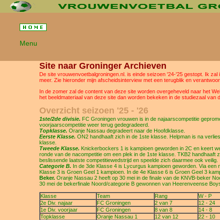
Menu
Site naar Groninger Archieven
De site vrouwenvoetbalgroningen.nl. is einde seizoen '24-'25 gestopt. Ik za
meer. Zie hieronder mijn afscheidsinterview met een terugblik en verantwoor
In de zomer zal de content van deze site worden overgeheveld naar het Web
het beeldmateriaal van deze site dan worden bekeken in de studiezaal van 
Overzicht seizoen '25 - '26
1ste/2de divisie.
FC Groningen vrouwen is in de najaarscompetitie gepromov
voorjaarscompetitie weer terug gedegradeerd.
Topklasse.
Oranje Nassau degradeert naar de Hoofdklasse.
Eerste Klasse.
ON2 handhaaft zich in de 1ste klasse. Helpman is na verlie
klasse.
Tweede Klasse.
Knickerbockers 1 is kampioen geworden in 2C en keert weer
ronde van de nacompetitie om een plek in de 1ste klasse. TKB2 handhaaft z
beslissende laatste competitiewedstrijd en speelde zich daarmee ook veilig.
Categorie B.
In de 3de Klasse 4 is Lycurgus kampioen geworden. Via een n
Klasse 3 is Groen Geel 1 kampioen. In de 4e Klasse 6 is Groen Geel 3 kam
Beker.
Oranje Nassau 2 heeft op 30 mei in de finale van de KNVB-beker No
30 mei de bekerfinale Noord/categorie B gewonnen van Heerenveense Boys
Klasse
Team
Rang
W - P
2e Div. najaar
FC Groningen
2 van 7
12 - 24
1e Div. voorjaar
FC Groningen
8 van 8
14 - 8
Topklasse
Oranje Nassau 1
12 van 12
22 - 10