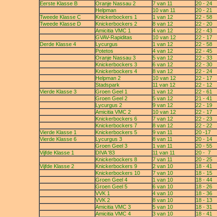
Eerste Klasse B
Oranje Nassau 2
7 van 11
20 - 24
Helpman
10 van 11
20 - 21
Tweede Klasse C
Knickerbockers 1
1 van 12
22 - 58
Tweede Klasse D
Knickerbockers 2
8 van 12
22 - 20
Amicitia VMC 1
4 van 12
22 - 43
GVAV-Rapiditas
10 van 12
22 - 17
Derde Klasse 4
Lycurgus
1 van 12
22 - 58
Potetos
4 van 12
22 - 45
Oranje Nassau 3
5 van 12
22 - 33
Knickerbockers 3
6 van 12
22 - 30
Knickerbockers 4
8 van 12
22 - 24
Helpman 2
10 van 12
22 - 17
Stadspark
11 van 12
22 - 12
Vierde Klasse 3
Groen Geel 1
1 van 12
22 - 61
Groen Geel 2
5 van 12
21 - 41
Lycurgus 2
9 van 12
22 - 19
Amicitia VMC 2
10 van 12
22 - 17
Knickerbockers 6
7 van 12
22 - 23
Knickerbockers 7
8 van 12
22 - 22
Vierde Klasse 1
Knickerbockers 5
9 van 11
20 -17
Vierde Klasse 6
Lycurgus 3
8 van 11
20 - 14
Groen Geel 3
1 van 11
20 - 55
Vijfde Klasse 1
DIVA '83
11 van 11
20 - 7
Knickerbockers 8
7 van 11
20 - 25
Vijfde Klasse 2
Knickerbockers 9
2 van 10
18 - 41
Knickerbockers 10
7 van 10
18 - 15
Groen Geel 4
1 van 10
18 - 44
Groen Geel 5
6 van 10
18 - 26
VVK 1
4 van 10
18 - 36
VVK 2
8 van 10
18 - 13
Amicitia VMC 3
5 van 10
18 - 31
Amicitia VMC 4
3 van 10
18 - 41