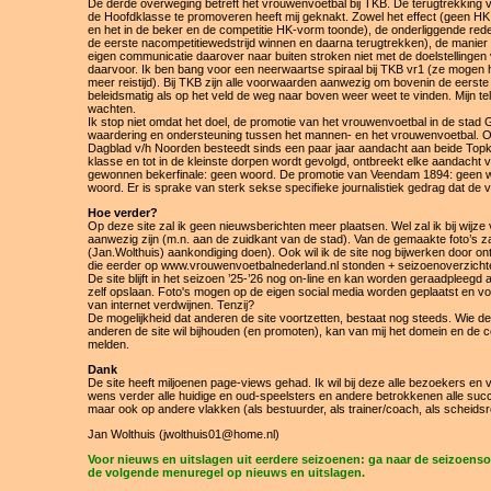
De derde overweging betreft het vrouwenvoetbal bij TKB. De terugtrekking v
de Hoofdklasse te promoveren heeft mij geknakt. Zowel het effect (geen HK,
en het in de beker en de competitie HK-vorm toonde), de onderliggende red
de eerste nacompetitiewedstrijd winnen en daarna terugtrekken), de manier w
eigen communicatie daarover naar buiten stroken niet met de doelstellingen 
daarvoor. Ik ben bang voor een neerwaartse spiraal bij TKB vr1 (ze mogen h
meer reistijd). Bij TKB zijn alle voorwaarden aanwezig om bovenin de eerste
beleidsmatig als op het veld de weg naar boven weer weet te vinden. Mijn teleur
wachten.
Ik stop niet omdat het doel, de promotie van het vrouwenvoetbal in de stad Gr
waardering en ondersteuning tussen het mannen- en het vrouwenvoetbal. Oo
Dagblad v/h Noorden besteedt sinds een paar jaar aandacht aan beide Top
klasse en tot in de kleinste dorpen wordt gevolgd, ontbreekt elke aandach
gewonnen bekerfinale: geen woord. De promotie van Veendam 1894: geen w
woord. Er is sprake van sterk sekse specifieke journalistiek gedrag dat de v
Hoe verder?
Op deze site zal ik geen nieuwsberichten meer plaatsen. Wel zal ik bij wijze 
aanwezig zijn (m.n. aan de zuidkant van de stad). Van de gemaakte foto’s z
(Jan.Wolthuis) aankondiging doen). Ook wil ik de site nog bijwerken door o
die eerder op www.vrouwenvoetbalnederland.nl stonden + seizoenoverzichte
De site blijft in het seizoen ’25-’26 nog on-line en kan worden geraadpleegd 
zelf opslaan. Foto's mogen op de eigen social media worden geplaatst en vo
van internet verdwijnen. Tenzij?
De mogelijkheid dat anderen de site voortzetten, bestaat nog steeds. Wie de
anderen de site wil bijhouden (en promoten), kan van mij het domein en de 
melden.
Dank
De site heeft miljoenen page-views gehad. Ik wil bij deze alle bezoekers en
wens verder alle huidige en oud-speelsters en andere betrokkenen alle succ
maar ook op andere vlakken (als bestuurder, als trainer/coach, als scheidsre
Jan Wolthuis (jwolthuis01@home.nl)
Voor nieuws en uitslagen uit eerdere seizoenen: ga naar de seizoenso
de volgende menuregel op nieuws en uitslagen.