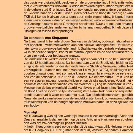
discussie werd uiteindelijk besloten om de vrouwentak incl. HK-licentie vol
met 2 vrouwenteams uitkwam. Ik wilde betrokken blijven, maar mij niet excl
in de gehele stad Groningen. Dat kon ook omdat net een andere verenigi
de Tweede naar de Eerste Klasse, (toen het tweede hoogste niveau; er war
TKB da1 kende ik al van een andere sport (mijn eigen hobby, bridge). Inter
steun van anderen – daarom een eigen website: www.vrouwenvoetbalgroning
de Groningse teams en de Groningse speelsters. Daar zat ook een emancipat
vrouwenvoetbal bleef mijlenver achter bij het mannenvoetbal. Ik heb deze si
uitslagen en talloze fotoreportages.
De connectie met Singapore
Na 1 jaar werd ik benaderd door Saskia van de Velde, oud-international en 
met anderen – wilde meewerken aan een nieuwe, landelijke site. Dat lukte:
later www.vrouwenvoetbalnederland.nl. Saskia was de centrale webmaster. 
wij in Nederland sliepen, kon zij de mailbox openen en de site actualiseren. 
onze site keek voor het laatste nieuws.
De landelijke site werkte eerst onder auspiciën van het LOVV, het Landelij
van de 12 hoofdklasseclubs. Na het ontstaan van de Eredivisie, hield het 
en ging de site verder onder de hoede van de Stichting Vrouwenvoetbal Ned
verzorgde ik – samen met Ineke van der Louw (oud-WFC), de uitslagen en 
voorbeschouwingen, hield sommige klassementen bij en was ik de eerste c
ook van de nationale o19, o17 en o15 teams. Na een wedstrijd – m.n. van de
een verslag en nabeschouwing krijgen en op de site publiceren. Vooral met V
opkomst van het Nederlandse vrouwenvoetbal. Zij zag de noodzaak in van 4-
Vrouwen en de betrokkenheid daarbij van bvo’s en zij bracht het Nederlands
de KNVB niet de ingezette lijn uitbouwen; Vera Pauw trok haar consequentie
bondscoach had ik weer contact met haar. Dat afscheidsinterview – gepublicee
Naast de werkzaamheden voor de landelijke site, kon ik op vrouwenvoetbalgro
thuiswedstrijden van de hoogst spelende vrouwenteams. In deze tijd was h
een hobby.
Mijn stijl
Als ik aanwezig was bij een wedstrijd, maakte ik zelf een verslagje. Voor and
Daarvan maakte ik dan een item op de site. Altijd ging ik uit van een zo object
dan was dat zoveel mogelijk positief-kritisch.
Ik heb mij geconcentreerd op de clubs uit de stad (waarbij ik Helpman – sp
dat b.v. Hoogkerk (HFC ’15) maar ook Bedum, Winsum, Veendam, Glimmen 