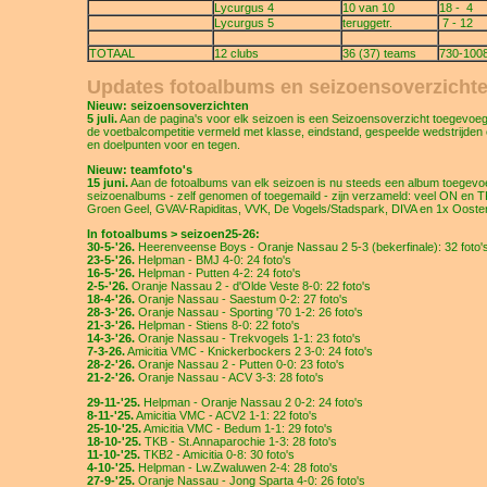
Lycurgus 4
10 van 10
18 - 4
Lycurgus 5
teruggetr.
7 - 12
TOTAAL
12 clubs
36 (37) teams
730-100
Updates fotoalbums en seizoensoverzicht
Nieuw: seizoensoverzichten
5 juli.
Aan de pagina's voor elk seizoen is een Seizoensoverzicht toegevoe
de voetbalcompetitie vermeld met klasse, eindstand, gespeelde wedstrijden 
en doelpunten voor en tegen.
Nieuw: teamfoto's
15 juni.
Aan de fotoalbums van elk seizoen is nu steeds een album toegevoe
seizoenalbums - zelf genomen of toegemaild - zijn verzameld: veel ON en T
Groen Geel, GVAV-Rapiditas, VVK, De Vogels/Stadspark, DIVA en 1x Ooste
In fotoalbums > seizoen25-26:
30-5-'26.
Heerenveense Boys - Oranje Nassau 2 5-3 (bekerfinale): 32 foto'
23-5-'26.
Helpman - BMJ 4-0: 24 foto's
16-5-'26.
Helpman - Putten 4-2: 24 foto's
2-5-'26.
Oranje Nassau 2 - d'Olde Veste 8-0: 22 foto's
18-4-'26.
Oranje Nassau - Saestum 0-2: 27 foto's
28-3-'26.
Oranje Nassau - Sporting '70 1-2: 26 foto's
21-3-'26.
Helpman - Stiens 8-0: 22 foto's
14-3-'26.
Oranje Nassau - Trekvogels 1-1: 23 foto's
7-3-26.
Amicitia VMC - Knickerbockers 2 3-0: 24 foto's
28-2-'26.
Oranje Nassau 2 - Putten 0-0: 23 foto's
21-2-'26.
Oranje Nassau - ACV 3-3: 28 foto's
29-11-'25.
Helpman - Oranje Nassau 2 0-2: 24 foto's
8-11-'25.
Amicitia VMC - ACV2 1-1: 22 foto's
25-10-'25.
Amicitia VMC - Bedum 1-1: 29 foto's
18-10-'25.
TKB - St.Annaparochie 1-3: 28 foto's
11-10-'25.
TKB2 - Amicitia 0-8: 30 foto's
4-10-'25.
Helpman - Lw.Zwaluwen 2-4: 28 foto's
27-9-'25.
Oranje Nassau - Jong Sparta 4-0: 26 foto's