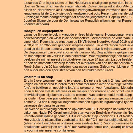
tussen de Groningse teams en het Nederlands elftal groter geworden. In de 
Boer en Sylvia Smit meerdere internationals. Zij werden gevolgd door Atty 
alleen sc Heerenveen als Noordelijke vertegenwoordiger verdween deze ban
jeugdteams bij de Eredivisie-bvo’s verdween dat ook. Recent zijn met de 
Groningse teams doorgedrongen tot nationale jeugdteams. Hopelijk kan FC 
Josefien Slump die voor de Dominicaanse Republiek uitkomt en met Renee Huiz
voorbeelden van).
Hoogte- en dieptepunten
Langs de lijn deel je ook in vreugde en leed bij de teams. Hoogtepunten wa
bekerwedstrijden en winst in de nacompetities. Memorabel is de winst van ON
uiteenviel). Recent is de winst van de KNVB-beker Noord/A. Vanaf 2019 is 
2020,2021 en 2022 niet gespeeld wegens corona), in 2023 Groen Geel, in
goed uit dat ik een camera voor mijn ogen heb, zodat ik mijn tranen van ont
De dieptepunten zijn zowel sportief als persoonlijk. Degradatie (afgelopen s
de nacompetitie en verlies in een bekerfinale. Wat mij persoonlijk ook raakt 
beelden die mij het meest zijn bijgebleven in deze 24 jaar zijn juist de bee
er ook de momenten waarop teams het overlijden van een naaste herdenken.
René Schur zo’n 20 jaar geleden; daarna de trainers Gideon van Ligten en T
een ouder van een speelster of van een betrokken bestuurder.
Waarom ik nu stop
Er zijn 3 overwegingen om nu te stoppen. De eerste is dat ik 24 jaar wel ge
volgen en om daarna te bellen met contactpersonen over de overige wedstrij
foto’s te bekijken en geschikte foto’s te selecteren voor fotoalbums. Met stijg
Toen ik begon met de site was er nauwelijks concurrentie en de opzet van de sit
ontwikkelingen bijgekomen zoals de opkomst van andere social media (app, 
bijhouden. Een paar jaar geleden heb ik nog de vormgeving aangepast om de
zomer 2023 ben ik nog wel begonnen met een eigen instagrampagina (jan.wol
generatie de ruimte te geven.
De tweede overweging betreft de opkomst van FC Groningen dat komend sei
uitkomen. Nadat FC Groningen bij de start van de Eredivisie Vrouwen in Nede
verantwoordelijkheid genomen. Dit is een grote stap voorwaarts. Het biedt p
Het voltooit de plaatselijke voetbalpiramide: de FC in een landelijke divisi
(alleen in de Hoofdklasse ontbreekt een stedelijk team). Voor vrouwenvoe
betekenen: wedstrijden om 18.30 uur, verslagen, foto’s enz., waarbij er bo
is voor mij niet meer te combineren.