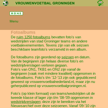
Menu
Fotoalbums
De
ruim 1250 fotoalbums
bevatten foto's van
wedstrijden van stad Groninger teams en andere
voetbalevenementen. Tevens zijn van elk seizoen
beschikbare teamfoto's verzameld in een album.
De fotoalbums zijn geordend op
seizoen
en datum.
Van de beginjaren zijn helaas diverse foto's en
wedstrijdverslagen verloren gegaan.
Foto's van ON1, TKB1 en ON2 zijn vanaf de
beginjaren (vaak met mindere kwaliteit) opgenomen in
de fotoalbums. Foto's t/m '12-'13 zijn ook gepubliceerd
geweest op vrouwenvoetbalnederland.nl, maar zijn nu
geherpubliceerd op vrouwenvoetbalgroningen.nl.
Foto's (op klein formaat) van teams/wedstrijden uit de
tweede klasse of lager zijn t/m '08-'09 opgenomen in
wedstrijdverslagen
; deze zijn te bereiken via het
Nieuwsarchief over deze seizoenen. Vanaf '09-'10 zijn