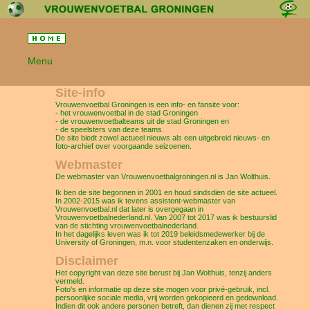
Menu
Site-info
Vrouwenvoetbal Groningen is een info- en fansite voor:
- het vrouwenvoetbal in de stad Groningen
- de vrouwenvoetbalteams uit de stad Groningen en
- de speelsters van deze teams.
De site biedt zowel actueel nieuws als een uitgebreid nieuws- en
foto-archief over voorgaande seizoenen.
Webmaster
De webmaster van Vrouwenvoetbalgroningen.nl is Jan Wolthuis.
Ik ben de site begonnen in 2001 en houd sindsdien de site actueel.
In 2002-2015 was ik tevens assistent-webmaster van
Vrouwenvoetbal.nl dat later is overgegaan in
Vrouwenvoetbalnederland.nl. Van 2007 tot 2017 was ik bestuurslid
van de stichting vrouwenvoetbalnederland.
In het dagelijks leven was ik tot 2019 beleidsmedewerker bij de
University of Groningen, m.n. voor studentenzaken en onderwijs.
Disclaimer
Het copyright van deze site berust bij Jan Wolthuis, tenzij anders
vermeld.
Foto's en informatie op deze site mogen voor privé-gebruik, incl.
persoonlijke sociale media, vrij worden gekopieerd en gedownload.
Indien dit ook andere personen betreft, dan dienen zij met respect