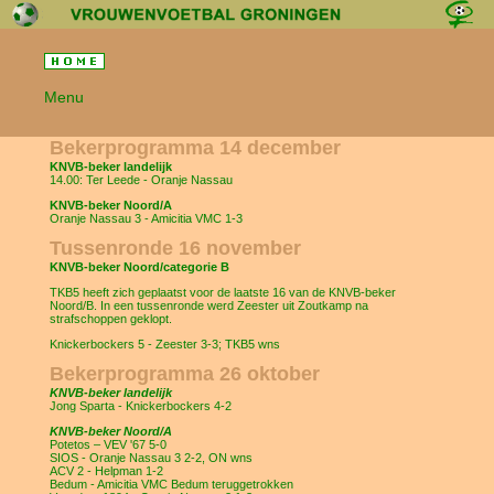
Menu
Bekerprogramma 14 december
KNVB-beker landelijk
14.00: Ter Leede - Oranje Nassau
KNVB-beker Noord/A
Oranje Nassau 3 - Amicitia VMC 1-3
Tussenronde 16 november
KNVB-beker Noord/categorie B
TKB5 heeft zich geplaatst voor de laatste 16 van de KNVB-beker
Noord/B. In een tussenronde werd Zeester uit Zoutkamp na
strafschoppen geklopt.
Knickerbockers 5 - Zeester 3-3; TKB5 wns
Bekerprogramma 26 oktober
KNVB-beker landelijk
Jong Sparta - Knickerbockers 4-2
KNVB-beker Noord/A
Potetos – VEV '67 5-0
SIOS - Oranje Nassau 3 2-2, ON wns
ACV 2 - Helpman 1-2
Bedum - Amicitia VMC Bedum teruggetrokken