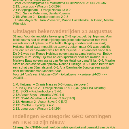
.
Voor 25 wedstrijdfoto's > fotoalbums >> seizoen24-25 >>> 240907.... .
2.13: Lycurgus - Winsum 1-3 [2/9]
2.14: Appingedam – Oranje Nassau 3 0-2
. ON3: Sanne Pieterman, Senda Rozema
2.15: Winsum 2 – Knickerbockers 2 0-8
. Trisha Mayer 3x, Jara Vriese 2x, Manon Hazelhekke, Jil David, Marthe
Wijnholds
Uitslagen bekerwedstrijden 31 augustus
31 aug. Voor de landelijke beker ging ON1 op bezoek bij Helpman. Voor
beide teams had de wedstrijd nog een groot oefenkarakter met veel
wissels voor of tijdens de 2de helft. ON ging voortvarend van start;
Helpman bleef waar mogelijk de aanval zoeken maar ON was dodelijk
efficiënt. Na een kwartier was het 0-3, bij rust 0-5 en aan het einde 0-6.
De 0-1 was van Renee Huizinga op een assist vanaf rechts van Bobby
Dijkstra. 0-2: Bobby Dijkstra na een sprintduel door het midden. 0-3:
Marieke Baas op een assist van Renee Huizinga vanaf links. 0-4: Maaike
Stam na een assist van opnieuw Renee Huizinga. 0-5: Sanne Beerta met
een schat van 35m. afstand. 0-6: Ana Carolina de Jong op een assist
door het midden van Marieke Baas.
Voor 24 foto's van Helpman-ON > fotoalbums >> seizoen24-25 >>>
240831.... .
1.M: Helpman – Oranje Nassau 0-6 (goals: zie boven)
1.K: Be Quick ’28 2 – Oranje Nassau 2 4-1 (ON-goal Lisa Dickhof)
2.11: SIOS – Knickerbockers 3 4-1
2.12: Asser Boys – Amicitia VMC 4-6
2.12: GVAV-Rapiditas – Helpman 2 0-2 [11/9]
2.12: Helpman 2 - Asser Boys 0-0 [3/9]
2.13: Potetos – Lycurgus 4-2
2.13: Lycurgus - Winsum 1-3 [2/9]
Indelingen B-categorie: GRC Groningen
en TKB 10 zijn nieuw
19 aug.
De KNVB-Noord heeft de indelingen bekend gemaakt van de 4de