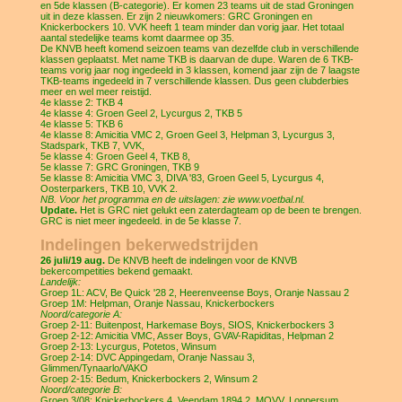
en 5de klassen (B-categorie). Er komen 23 teams uit de stad Groningen
uit in deze klassen. Er zijn 2 nieuwkomers: GRC Groningen en
Knickerbockers 10. VVK heeft 1 team minder dan vorig jaar. Het totaal
aantal stedelijke teams komt daarmee op 35.
De KNVB heeft komend seizoen teams van dezelfde club in verschillende
klassen geplaatst. Met name TKB is daarvan de dupe. Waren de 6 TKB-
teams vorig jaar nog ingedeeld in 3 klassen, komend jaar zijn de 7 laagste
TKB-teams ingedeeld in 7 verschillende klassen. Dus geen clubderbies
meer en wel meer reistijd.
4e klasse 2: TKB 4
4e klasse 4: Groen Geel 2, Lycurgus 2, TKB 5
4e klasse 5: TKB 6
4e klasse 8: Amicitia VMC 2, Groen Geel 3, Helpman 3, Lycurgus 3,
Stadspark, TKB 7, VVK,
5e klasse 4: Groen Geel 4, TKB 8,
5e klasse 7: GRC Groningen, TKB 9
5e klasse 8: Amicitia VMC 3, DIVA '83, Groen Geel 5, Lycurgus 4,
Oosterparkers, TKB 10, VVK 2.
NB. Voor het programma en de uitslagen: zie www.voetbal.nl.
Update.
Het is GRC niet gelukt een zaterdagteam op de been te brengen.
GRC is niet meer ingedeeld. in de 5e klasse 7.
Indelingen bekerwedstrijden
26 juli/19 aug.
De KNVB heeft de indelingen voor de KNVB
bekercompetities bekend gemaakt.
Landelijk:
Groep 1L: ACV, Be Quick '28 2, Heerenveense Boys, Oranje Nassau 2
Groep 1M: Helpman, Oranje Nassau, Knickerbockers
Noord/categorie A:
Groep 2-11: Buitenpost, Harkemase Boys, SIOS, Knickerbockers 3
Groep 2-12: Amicitia VMC, Asser Boys, GVAV-Rapiditas, Helpman 2
Groep 2-13: Lycurgus, Potetos, Winsum
Groep 2-14: DVC Appingedam, Oranje Nassau 3,
Glimmen/Tynaarlo/VAKO
Groep 2-15: Bedum, Knickerbockers 2, Winsum 2
Noord/categorie B:
Groep 3/08: Knickerbockers 4, Veendam 1894 2, MOVV, Loppersum