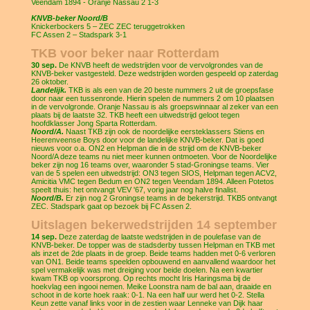
Veendam 1894 - Oranje Nassau 2 1-3
KNVB-beker Noord/B
Knickerbockers 5 – ZEC ZEC teruggetrokken
FC Assen 2 – Stadspark 3-1
TKB voor beker naar Rotterdam
30 sep.
De KNVB heeft de wedstrijden voor de vervolgrondes van de
KNVB-beker vastgesteld. Deze wedstrijden worden gespeeld op zaterdag
26 oktober.
Landelijk.
TKB is als een van de 20 beste nummers 2 uit de groepsfase
door naar een tussenronde. Hierin spelen de nummers 2 om 10 plaatsen
in de vervolgronde. Oranje Nassau is als groepswinnaar al zeker van een
plaats bij de laatste 32. TKB heeft een uitwedstrijd geloot tegen
hoofdklasser Jong Sparta Rotterdam.
Noord/A.
Naast TKB zijn ook de noordelijke eersteklassers Stiens en
Heerenveense Boys door voor de landelijke KNVB-beker. Dat is goed
nieuws voor o.a. ON2 en Helpman die in de strijd om de KNVB-beker
Noord/A deze teams nu niet meer kunnen ontmoeten. Voor de Noordelijke
beker zijn nog 16 teams over, waaronder 5 stad-Groningse teams. Vier
van de 5 spelen een uitwedstrijd: ON3 tegen SIOS, Helpman tegen ACV2,
Amicitia VMC tegen Bedum en ON2 tegen Veendam 1894. Alleen Potetos
speelt thuis: het ontvangt VEV '67, vorig jaar nog halve finalist.
Noord/B.
Er zijn nog 2 Groningse teams in de bekerstrijd. TKB5 ontvangt
ZEC. Stadspark gaat op bezoek bij FC Assen 2.
Uitslagen bekerwedstrijden 14 september
14 sep.
Deze zaterdag de laatste wedstrijden in de poulefase van de
KNVB-beker. De topper was de stadsderby tussen Helpman en TKB met
als inzet de 2de plaats in de groep. Beide teams hadden met 0-6 verloren
van ON1. Beide teams speelden opbouwend en aanvallend waardoor het
spel vermakelijk was met dreiging voor beide doelen. Na een kwartier
kwam TKB op voorsprong. Op rechts mocht Iris Haringsma bij de
hoekvlag een ingooi nemen. Meike Loonstra nam de bal aan, draaide en
schoot in de korte hoek raak: 0-1. Na een half uur werd het 0-2. Stella
Keun zette vanaf links voor in de zestien waar Lenneke van Dijk haar