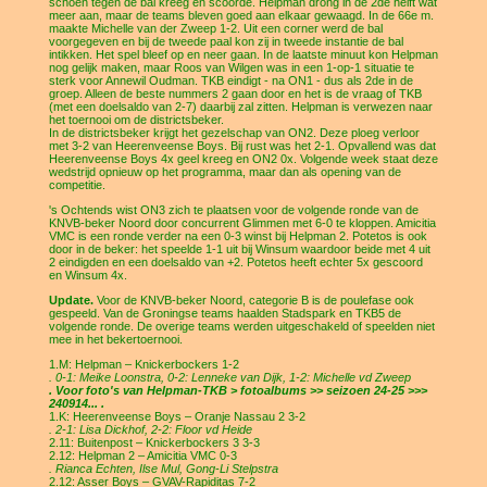
schoen tegen de bal kreeg en scoorde. Helpman drong in de 2de helft wat
meer aan, maar de teams bleven goed aan elkaar gewaagd. In de 66e m.
maakte Michelle van der Zweep 1-2. Uit een corner werd de bal
voorgegeven en bij de tweede paal kon zij in tweede instantie de bal
intikken. Het spel bleef op en neer gaan. In de laatste minuut kon Helpman
nog gelijk maken, maar Roos van Wilgen was in een 1-op-1 situatie te
sterk voor Annewil Oudman. TKB eindigt - na ON1 - dus als 2de in de
groep. Alleen de beste nummers 2 gaan door en het is de vraag of TKB
(met een doelsaldo van 2-7) daarbij zal zitten. Helpman is verwezen naar
het toernooi om de districtsbeker.
In de districtsbeker krijgt het gezelschap van ON2. Deze ploeg verloor
met 3-2 van Heerenveense Boys. Bij rust was het 2-1. Opvallend was dat
Heerenveense Boys 4x geel kreeg en ON2 0x. Volgende week staat deze
wedstrijd opnieuw op het programma, maar dan als opening van de
competitie.
's Ochtends wist ON3 zich te plaatsen voor de volgende ronde van de
KNVB-beker Noord door concurrent Glimmen met 6-0 te kloppen. Amicitia
VMC is een ronde verder na een 0-3 winst bij Helpman 2. Potetos is ook
door in de beker: het speelde 1-1 uit bij Winsum waardoor beide met 4 uit
2 eindigden en een doelsaldo van +2. Potetos heeft echter 5x gescoord
en Winsum 4x.
Update.
Voor de KNVB-beker Noord, categorie B is de poulefase ook
gespeeld. Van de Groningse teams haalden Stadspark en TKB5 de
volgende ronde. De overige teams werden uitgeschakeld of speelden niet
mee in het bekertoernooi.
1.M: Helpman – Knickerbockers 1-2
. 0-1: Meike Loonstra, 0-2: Lenneke van Dijk, 1-2: Michelle vd Zweep
. Voor foto's van Helpman-TKB > fotoalbums >> seizoen 24-25 >>>
240914... .
1.K: Heerenveense Boys – Oranje Nassau 2 3-2
. 2-1: Lisa Dickhof, 2-2: Floor vd Heide
2.11: Buitenpost – Knickerbockers 3 3-3
2.12: Helpman 2 – Amicitia VMC 0-3
. Rianca Echten, Ilse Mul, Gong-Li Stelpstra
2.12: Asser Boys – GVAV-Rapiditas 7-2