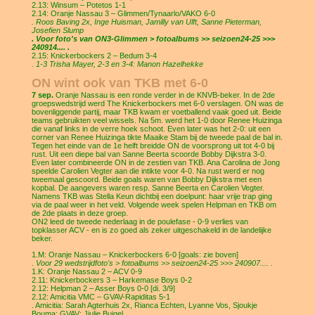
2.13: Winsum – Potetos 1-1
2.14: Oranje Nassau 3 – Glimmen/Tynaarlo/VAKO 6-0
. Roos Baving 2x, Inge Huisman, Jamilly van Ulft, Sanne Pieterman,
Josefien Slump
. Voor foto's van ON3-Glimmen > fotoalbums >> seizoen24-25 >>>
240914.... .
2.15: Knickerbockers 2 – Bedum 3-4
. 1-3 Trisha Mayer, 2-3 en 3-4: Manon Hazelhekke
ON wint ook van TKB met 6-0
7 sep.
Oranje Nassau is een ronde verder in de KNVB-beker. In de 2de
groepswedstrijd werd The Knickerbockers met 6-0 verslagen. ON was de
bovenliggende partij, maar TKB kwam er voetballend vaak goed uit. Beide
teams gebruikten veel wissels. Na 5m. werd het 1-0 door Renee Huizinga
die vanaf links in de verre hoek schoot. Even later was het 2-0: uit een
corner van Renee Huizinga tikte Maaike Stam bij de tweede paal de bal in.
Tegen het einde van de 1e helft breidde ON de voorsprong uit tot 4-0 bij
rust. Uit een diepe bal van Sanne Beerta scoorde Bobby Dijkstra 3-0.
Even later combineerde ON in de zestien van TKB. Ana Carolina de Jong
speelde Carolien Vegter aan die intikte voor 4-0. Na rust werd er nog
tweemaal gescoord. Beide goals waren van Bobby Dijkstra met een
kopbal. De aangevers waren resp. Sanne Beerta en Carolien Vegter.
Namens TKB was Stella Keun dichtbij een doelpunt: haar vrije trap ging
via de paal weer in het veld. Volgende week spelen Helpman en TKB om
de 2de plaats in deze groep.
ON2 leed de tweede nederlaag in de poulefase - 0-9 verlies van
topklasser ACV - en is zo goed als zeker uitgeschakeld in de landelijke
beker.
1.M: Oranje Nassau – Knickerbockers 6-0 [goals: zie boven]
.
Voor 29 wedstrijdfoto's > fotoalbums >> seizoen24-25 >>> 240907.... .
1.K: Oranje Nassau 2 – ACV 0-9
2.11: Knickerbockers 3 – Harkemase Boys 0-2
2.12: Helpman 2 – Asser Boys 0-0 [di. 3/9]
2.12: Amicitia VMC – GVAV-Rapiditas 5-1
. Amicitia: Sarah Agterhuis 2x, Rianca Echten, Lyanne Vos, Sjoukje
Bouma; GVAV: Jiulie Buigel