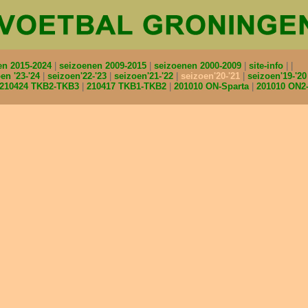
en 2015-2024
seizoenen 2009-2015
seizoenen 2000-2009
site-info
en '23-'24
seizoen'22-'23
seizoen'21-'22
seizoen'20-'21
seizoen'19-'2
210424 TKB2-TKB3
210417 TKB1-TKB2
201010 ON-Sparta
201010 ON2