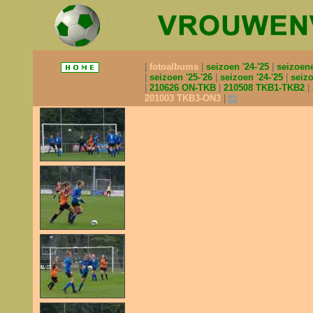
fotoalbums
seizoen '24-'25
seizoen
seizoen '25-'26
seizoen '24-'25
seizo
210626 ON-TKB
210508 TKB1-TKB2
201003 TKB3-ON3