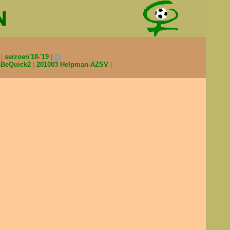
0
seizoen'18-'19
-BeQuick2
201003 Helpman-AZSV