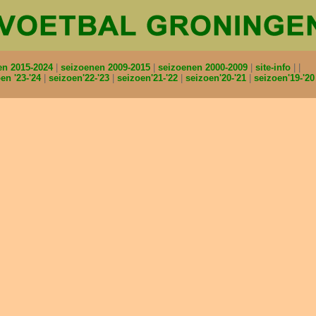
en 2015-2024
seizoenen 2009-2015
seizoenen 2000-2009
site-info
en '23-'24
seizoen'22-'23
seizoen'21-'22
seizoen'20-'21
seizoen'19-'2