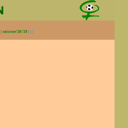
0
seizoen'18-'19