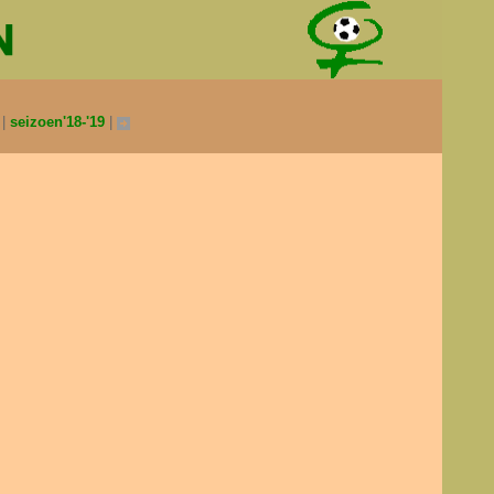
0
seizoen'18-'19