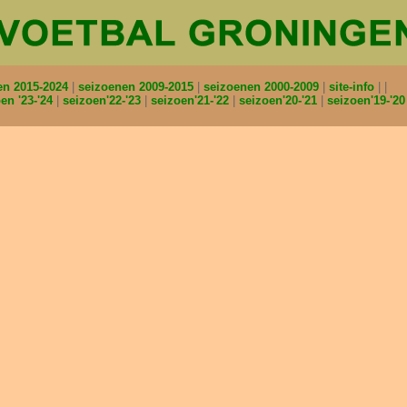
en 2015-2024
seizoenen 2009-2015
seizoenen 2000-2009
site-info
en '23-'24
seizoen'22-'23
seizoen'21-'22
seizoen'20-'21
seizoen'19-'2