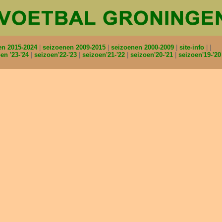
en 2015-2024
seizoenen 2009-2015
seizoenen 2000-2009
site-info
en '23-'24
seizoen'22-'23
seizoen'21-'22
seizoen'20-'21
seizoen'19-'2