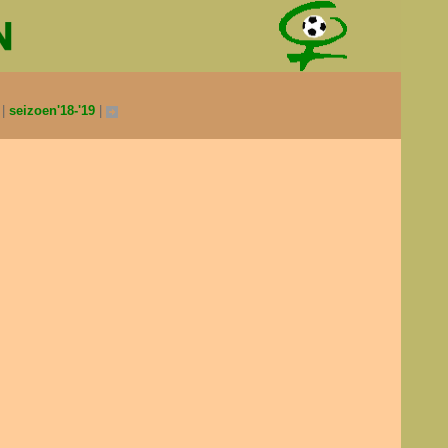
0
seizoen'18-'19