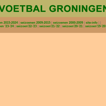
en 2015-2024
seizoenen 2009-2015
seizoenen 2000-2009
site-info
en '23-'24
seizoen'22-'23
seizoen'21-'22
seizoen'20-'21
seizoen'19-'2