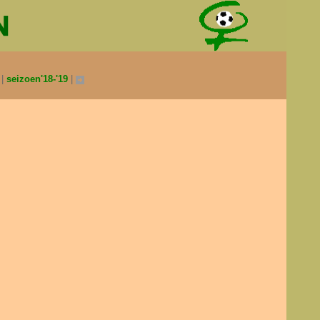
0
seizoen'18-'19