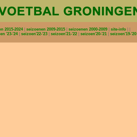
en 2015-2024
seizoenen 2009-2015
seizoenen 2000-2009
site-info
en '23-'24
seizoen'22-'23
seizoen'21-'22
seizoen'20-'21
seizoen'19-'2