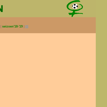
0
seizoen'18-'19