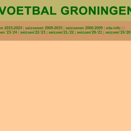
en 2015-2024
seizoenen 2009-2015
seizoenen 2000-2009
site-info
en '23-'24
seizoen'22-'23
seizoen'21-'22
seizoen'20-'21
seizoen'19-'2