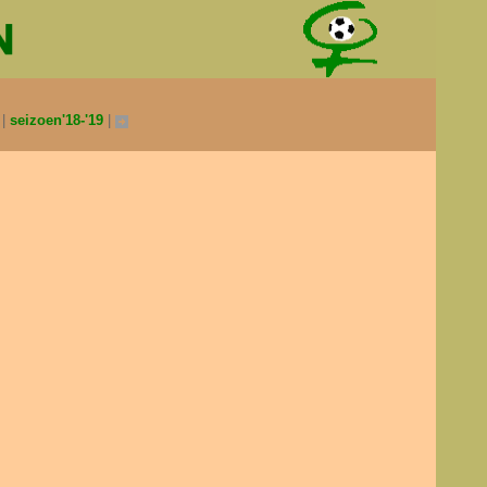
0
seizoen'18-'19