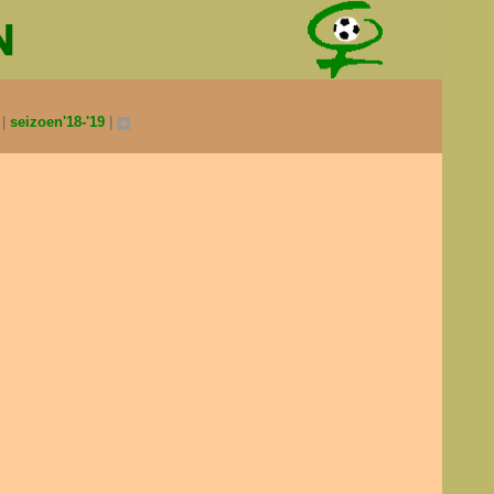
0
seizoen'18-'19