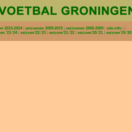
en 2015-2024
seizoenen 2009-2015
seizoenen 2000-2009
site-info
en '23-'24
seizoen'22-'23
seizoen'21-'22
seizoen'20-'21
seizoen'19-'2