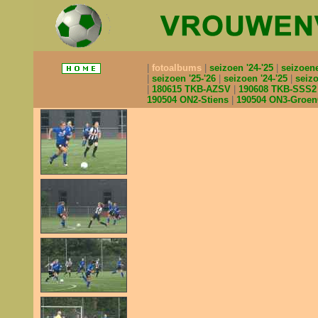
fotoalbums
seizoen '24-'25
seizoen
seizoen '25-'26
seizoen '24-'25
seizo
180615 TKB-AZSV
190608 TKB-SSS
190504 ON2-Stiens
190504 ON3-Groe