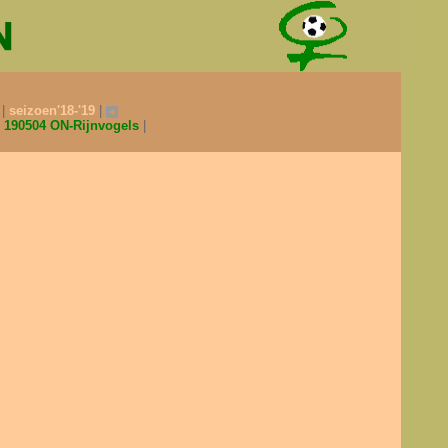
0
seizoen'18-'19
190504 ON-Rijnvogels