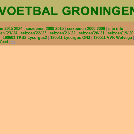
en 2015-2024
seizoenen 2009-2015
seizoenen 2000-2009
site-info
en '23-'24
seizoen'22-'23
seizoen'21-'22
seizoen'20-'21
seizoen'19-'2
2
190601 TKB2-Lycurgus2
190511 Lycurgus-ON3
190511 VVK-Wolvega
nGeel