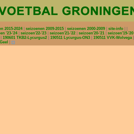
en 2015-2024
seizoenen 2009-2015
seizoenen 2000-2009
site-info
en '23-'24
seizoen'22-'23
seizoen'21-'22
seizoen'20-'21
seizoen'19-'2
2
190601 TKB2-Lycurgus2
190511 Lycurgus-ON3
190511 VVK-Wolvega
nGeel