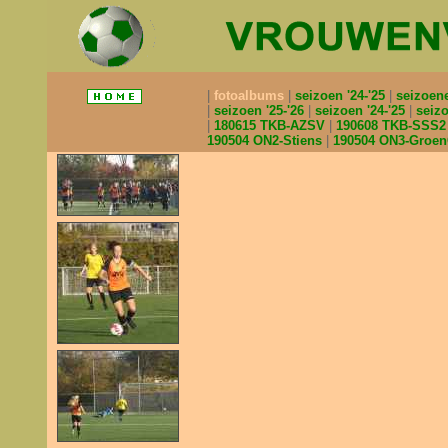
fotoalbums
seizoen '24-'25
seizoen
seizoen '25-'26
seizoen '24-'25
seizo
180615 TKB-AZSV
190608 TKB-SSS
190504 ON2-Stiens
190504 ON3-Groe