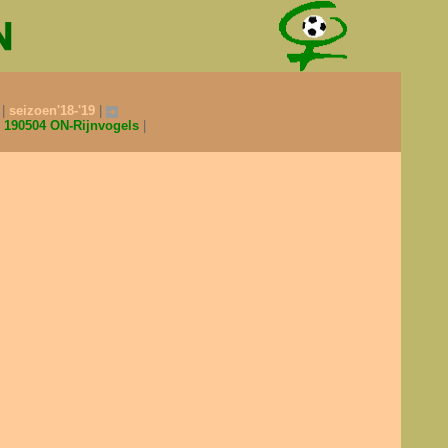
0
seizoen'18-'19
190504 ON-Rijnvogels