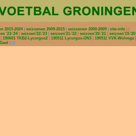
en 2015-2024
seizoenen 2009-2015
seizoenen 2000-2009
site-info
en '23-'24
seizoen'22-'23
seizoen'21-'22
seizoen'20-'21
seizoen'19-'2
2
190601 TKB2-Lycurgus2
190511 Lycurgus-ON3
190511 VVK-Wolvega
nGeel