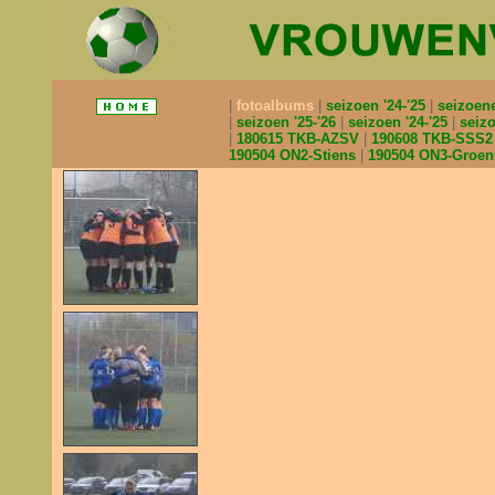
fotoalbums
seizoen '24-'25
seizoen
seizoen '25-'26
seizoen '24-'25
seizo
180615 TKB-AZSV
190608 TKB-SSS
190504 ON2-Stiens
190504 ON3-Groe