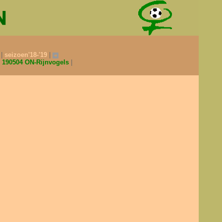
0
seizoen'18-'19
190504 ON-Rijnvogels