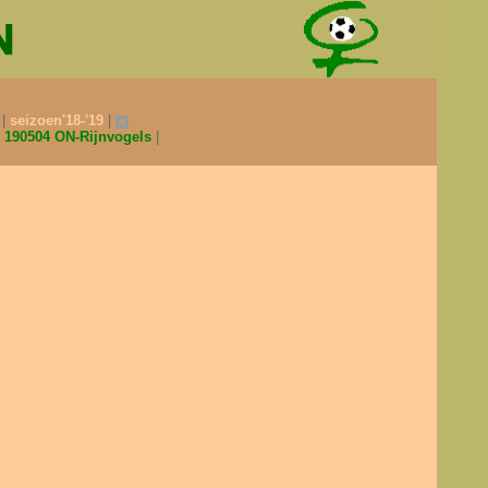
0
seizoen'18-'19
190504 ON-Rijnvogels