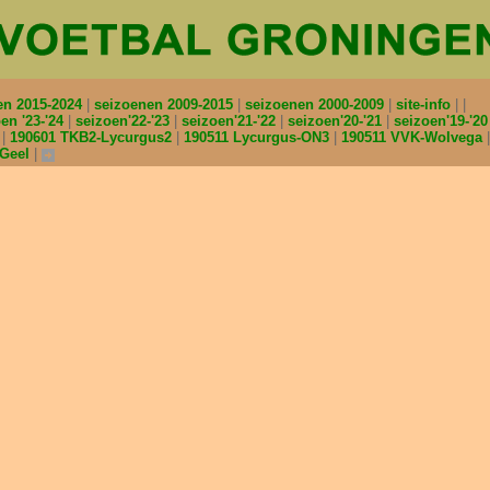
en 2015-2024
seizoenen 2009-2015
seizoenen 2000-2009
site-info
en '23-'24
seizoen'22-'23
seizoen'21-'22
seizoen'20-'21
seizoen'19-'2
2
190601 TKB2-Lycurgus2
190511 Lycurgus-ON3
190511 VVK-Wolvega
nGeel