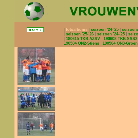
fotoalbums
seizoen '24-'25
seizoen
seizoen '25-'26
seizoen '24-'25
seizo
180615 TKB-AZSV
190608 TKB-SSS
190504 ON2-Stiens
190504 ON3-Groe