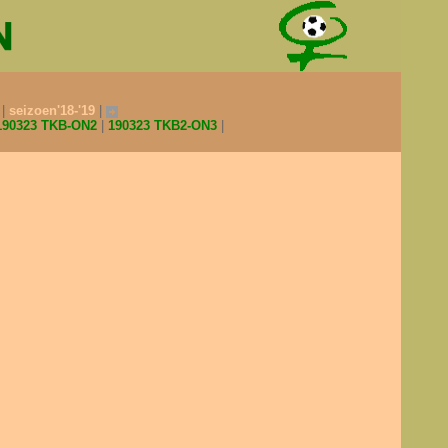
0
seizoen'18-'19
190323 TKB-ON2
190323 TKB2-ON3