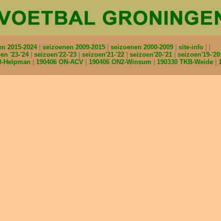
en 2015-2024
seizoenen 2009-2015
seizoenen 2000-2009
site-info
en '23-'24
seizoen'22-'23
seizoen'21-'22
seizoen'20-'21
seizoen'19-'2
B-Helpman
190406 ON-ACV
190406 ON2-Winsum
190330 TKB-Weide