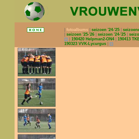
fotoalbums
seizoen '24-'25
seizoen
seizoen '25-'26
seizoen '24-'25
seizo
190420 Helpman2-ON4
190413 TK
190323 VVK-Lycurgus