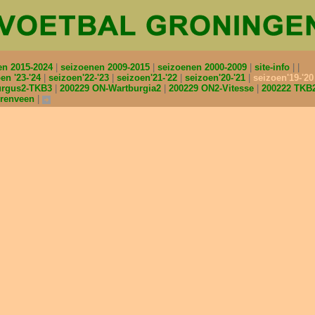
en 2015-2024
seizoenen 2009-2015
seizoenen 2000-2009
site-info
en '23-'24
seizoen'22-'23
seizoen'21-'22
seizoen'20-'21
seizoen'19-'2
urgus2-TKB3
200229 ON-Wartburgia2
200229 ON2-Vitesse
200222 TKB
erenveen