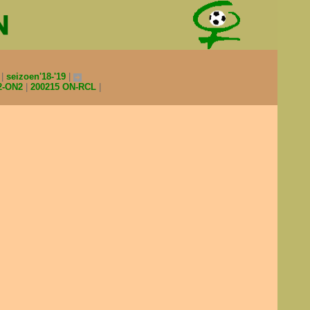
0
seizoen'18-'19
2-ON2
200215 ON-RCL