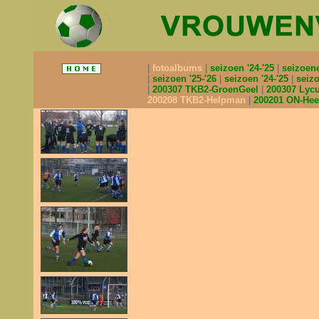
fotoalbums
seizoen '24-'25
seizoen
seizoen '25-'26
seizoen '24-'25
seizo
200307 TKB2-GroenGeel
200307 Lyc
200208 TKB2-Helpman
200201 ON-He