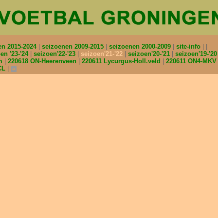
en 2015-2024
seizoenen 2009-2015
seizoenen 2000-2009
site-info
en '23-'24
seizoen'22-'23
seizoen'21-'22
seizoen'20-'21
seizoen'19-'2
am
220618 ON-Heerenveen
220611 Lycurgus-Holl.veld
220611 ON4-MK
CL