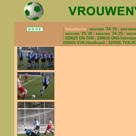
fotoalbums
seizoen '24-'25
seizoen
seizoen '25-'26
seizoen '24-'25
seizo
220625 ON-TKB
220618 ON3-Veend
220604 VVK-HvnBoys2
220526 TKB-R