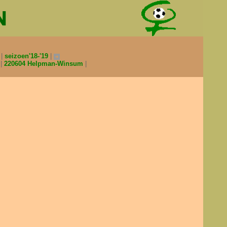
0
seizoen'18-'19
V
220604 Helpman-Winsum