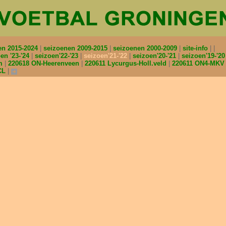
en 2015-2024
seizoenen 2009-2015
seizoenen 2000-2009
site-info
en '23-'24
seizoen'22-'23
seizoen'21-'22
seizoen'20-'21
seizoen'19-'2
am
220618 ON-Heerenveen
220611 Lycurgus-Holl.veld
220611 ON4-MK
CL