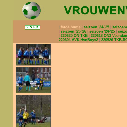
fotoalbums
seizoen '24-'25
seizoen
seizoen '25-'26
seizoen '24-'25
seizo
220625 ON-TKB
220618 ON3-Veend
220604 VVK-HvnBoys2
220526 TKB-R