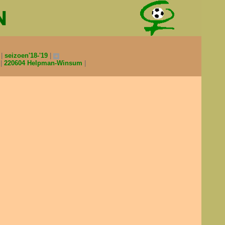
0
seizoen'18-'19
V
220604 Helpman-Winsum