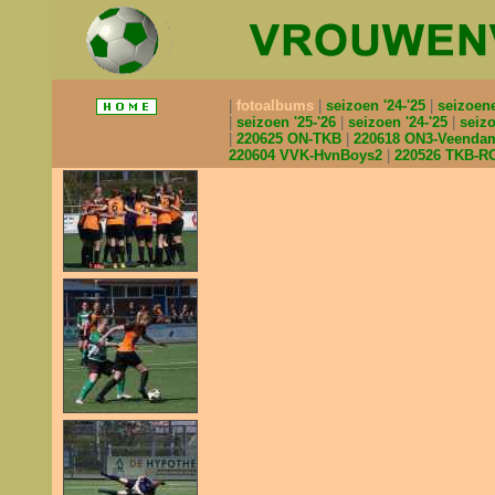
fotoalbums
seizoen '24-'25
seizoen
seizoen '25-'26
seizoen '24-'25
seizo
220625 ON-TKB
220618 ON3-Veend
220604 VVK-HvnBoys2
220526 TKB-R