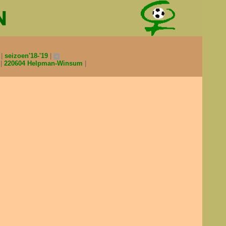
0
seizoen'18-'19
V
220604 Helpman-Winsum