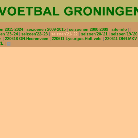
en 2015-2024
seizoenen 2009-2015
seizoenen 2000-2009
site-info
en '23-'24
seizoen'22-'23
seizoen'21-'22
seizoen'20-'21
seizoen'19-'2
am
220618 ON-Heerenveen
220611 Lycurgus-Holl.veld
220611 ON4-MK
CL