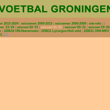
en 2015-2024
seizoenen 2009-2015
seizoenen 2000-2009
site-info
en '23-'24
seizoen'22-'23
seizoen'21-'22
seizoen'20-'21
seizoen'19-'2
am
220618 ON-Heerenveen
220611 Lycurgus-Holl.veld
220611 ON4-MK
CL