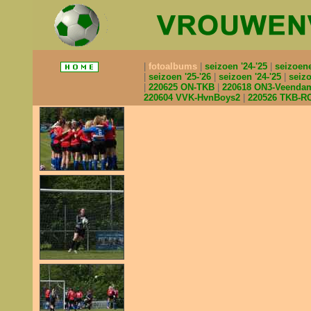
fotoalbums
seizoen '24-'25
seizoen
seizoen '25-'26
seizoen '24-'25
seizo
220625 ON-TKB
220618 ON3-Veend
220604 VVK-HvnBoys2
220526 TKB-R