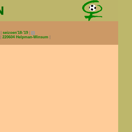
0
seizoen'18-'19
V
220604 Helpman-Winsum