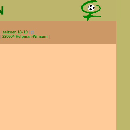
0
seizoen'18-'19
V
220604 Helpman-Winsum