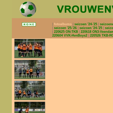
fotoalbums
seizoen '24-'25
seizoen
seizoen '25-'26
seizoen '24-'25
seizo
220625 ON-TKB
220618 ON3-Veend
220604 VVK-HvnBoys2
220526 TKB-R