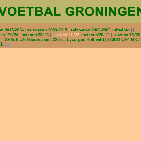
en 2015-2024
seizoenen 2009-2015
seizoenen 2000-2009
site-info
en '23-'24
seizoen'22-'23
seizoen'21-'22
seizoen'20-'21
seizoen'19-'2
am
220618 ON-Heerenveen
220611 Lycurgus-Holl.veld
220611 ON4-MK
CL