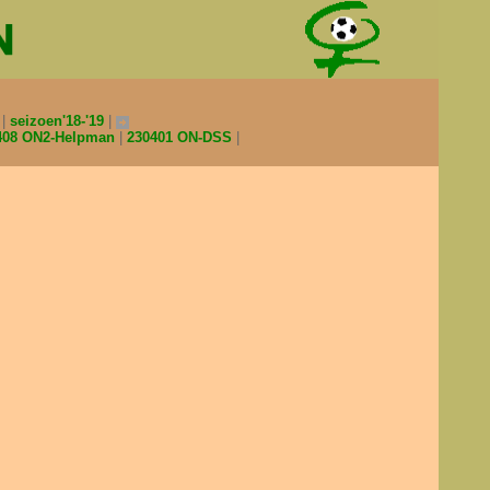
0
seizoen'18-'19
408 ON2-Helpman
230401 ON-DSS