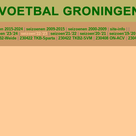
en 2015-2024
seizoenen 2009-2015
seizoenen 2000-2009
site-info
en '23-'24
seizoen'22-'23
seizoen'21-'22
seizoen'20-'21
seizoen'19-'2
B2-Weide
230422 TKB-Sparta
230422 TKB2-SVM
230408 ON-ACV
230