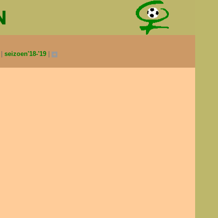
0
seizoen'18-'19