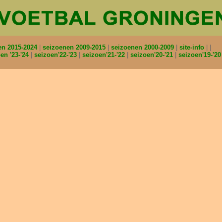
en 2015-2024
seizoenen 2009-2015
seizoenen 2000-2009
site-info
en '23-'24
seizoen'22-'23
seizoen'21-'22
seizoen'20-'21
seizoen'19-'2