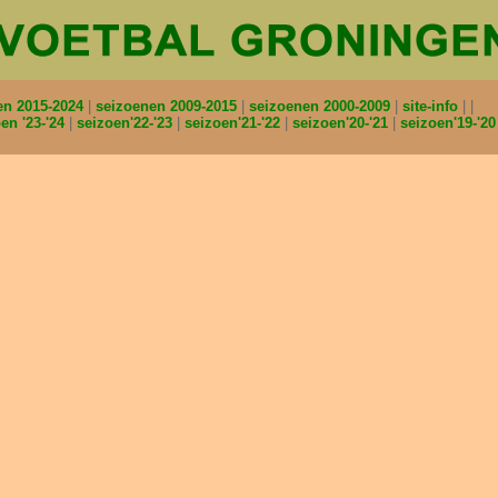
en 2015-2024
seizoenen 2009-2015
seizoenen 2000-2009
site-info
en '23-'24
seizoen'22-'23
seizoen'21-'22
seizoen'20-'21
seizoen'19-'2