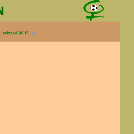
0
seizoen'18-'19