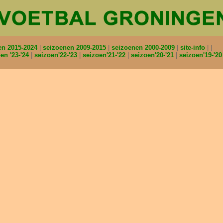
en 2015-2024
seizoenen 2009-2015
seizoenen 2000-2009
site-info
en '23-'24
seizoen'22-'23
seizoen'21-'22
seizoen'20-'21
seizoen'19-'2