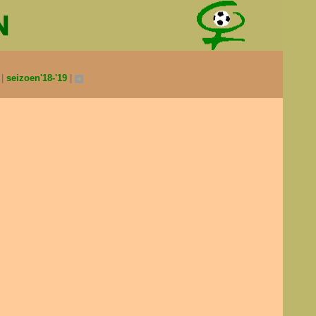
0
seizoen'18-'19