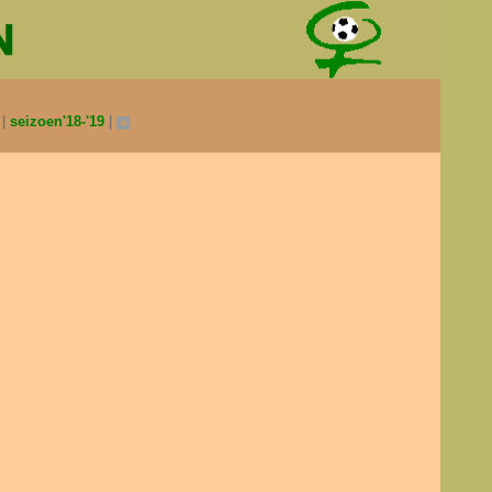
0
seizoen'18-'19