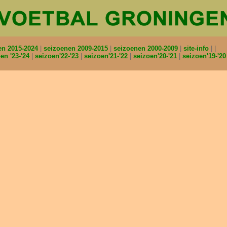
en 2015-2024
seizoenen 2009-2015
seizoenen 2000-2009
site-info
en '23-'24
seizoen'22-'23
seizoen'21-'22
seizoen'20-'21
seizoen'19-'2