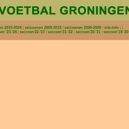
en 2015-2024
seizoenen 2009-2015
seizoenen 2000-2009
site-info
en '23-'24
seizoen'22-'23
seizoen'21-'22
seizoen'20-'21
seizoen'19-'2