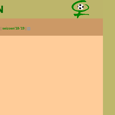
0
seizoen'18-'19