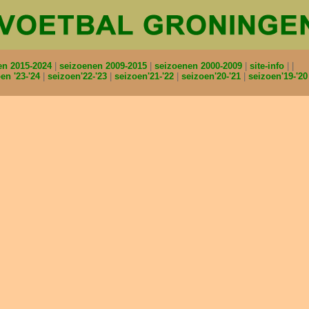
en 2015-2024
seizoenen 2009-2015
seizoenen 2000-2009
site-info
en '23-'24
seizoen'22-'23
seizoen'21-'22
seizoen'20-'21
seizoen'19-'2