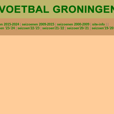
en 2015-2024
seizoenen 2009-2015
seizoenen 2000-2009
site-info
en '23-'24
seizoen'22-'23
seizoen'21-'22
seizoen'20-'21
seizoen'19-'2