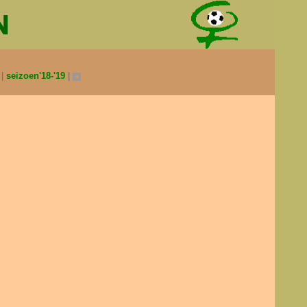
0
seizoen'18-'19