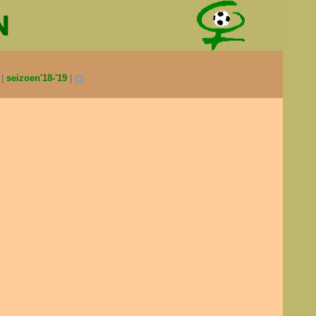
0
seizoen'18-'19