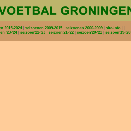
en 2015-2024
seizoenen 2009-2015
seizoenen 2000-2009
site-info
en '23-'24
seizoen'22-'23
seizoen'21-'22
seizoen'20-'21
seizoen'19-'2