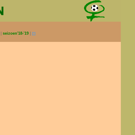
0
seizoen'18-'19