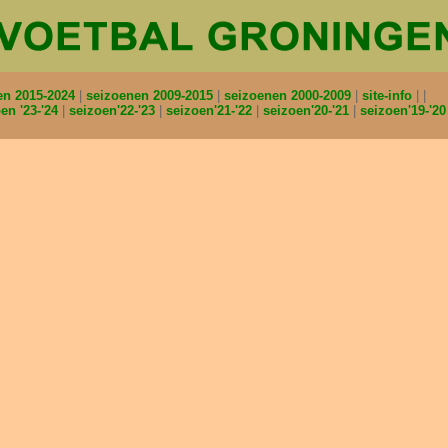
en 2015-2024
seizoenen 2009-2015
seizoenen 2000-2009
site-info
en '23-'24
seizoen'22-'23
seizoen'21-'22
seizoen'20-'21
seizoen'19-'2