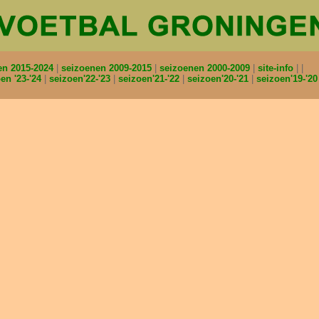
en 2015-2024
seizoenen 2009-2015
seizoenen 2000-2009
site-info
en '23-'24
seizoen'22-'23
seizoen'21-'22
seizoen'20-'21
seizoen'19-'2