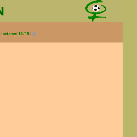
0
seizoen'18-'19