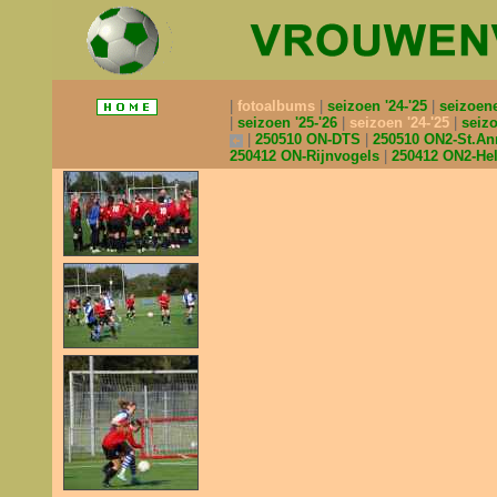
fotoalbums
seizoen '24-'25
seizoen
seizoen '25-'26
seizoen '24-'25
seizo
250510 ON-DTS
250510 ON2-St.A
250412 ON-Rijnvogels
250412 ON2-H