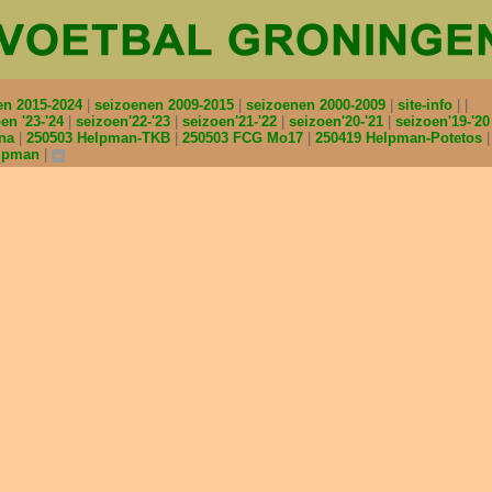
en 2015-2024
seizoenen 2009-2015
seizoenen 2000-2009
site-info
en '23-'24
seizoen'22-'23
seizoen'21-'22
seizoen'20-'21
seizoen'19-'2
nna
250503 Helpman-TKB
250503 FCG Mo17
250419 Helpman-Potetos
elpman