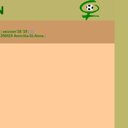
0
seizoen'18-'19
250419 Amicitia-St.Anna