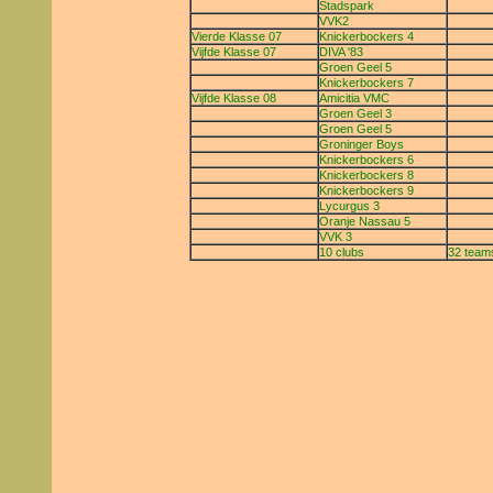
Stadspark
VVK2
Vierde Klasse 07
Knickerbockers 4
Vijfde Klasse 07
DIVA '83
Groen Geel 5
Knickerbockers 7
Vijfde Klasse 08
Amicitia VMC
Groen Geel 3
Groen Geel 5
Groninger Boys
Knickerbockers 6
Knickerbockers 8
Knickerbockers 9
Lycurgus 3
Oranje Nassau 5
VVK 3
10 clubs
32 team