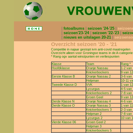
fotoalbums
seizoen '24-'25
seizoen
seizoen'23-'24
seizoen '22-'23
seizo
nieuws en uitslagen 20-21
seizoenso
Overzicht seizoen '20 - '21
Competitie in najaar gestopt ivm anti-covid maatregelen
Overzicht alleen voor Groningse teams in de A-categorie
* Rang ogv aantal winstpunten en verliespunten
Klasse
Team
Rang *
Hoofdklasse
Oranje Nassau
1-2 van
Knickerbockers
9 van 1
Eerste Klasse B
Oranje Nassau 2
3-6 van
Helpman
10-11 v
Tweede Klasse D
VVK
1 van 1
Lycurgus
4-5 van
Knickerbockers 2
7-8 van
Groen Geel
9 van 1
Derde Klasse N
Oranje Nassau 4
4-6 van 
Derde Klasse O
Oranje Nassau 3
1 van 11
Knickerbockers 3
2-3 van 
Helpman 2
7-8 van 
Lycurgus 2
10 van 
Vierde Klasse 06
Groen Geel 2
Helpman 3
Knickerbockers 5