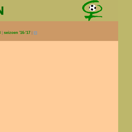
8
seizoen '16-'17