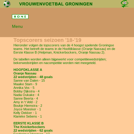
Menu
Topscorers seizoen '18-'19
Hieronder volgen de topscorers van de 4 hoogst spelende Groningse
teams. Het betreft de teams in de Hoofdklasse (Oranje Nassau) en de
Eerste Klasse B (Helpman, Knickerbockers, Oranje Nassau 2).
De tabellen worden alleen bijgewerkt voor competitiewedstrijden;
bekerwedstrijden en nacompetitie worden niet meegeteld.
HOOFDKLASSE A
Oranje Nassau
22 wedstrijden - 48 goals
Sanne van Dalen - 15
Maaike Stam - 9
Annika Vos - 5
Bobby Dijkstra - 4
Nadia Oukake - 4
Sanne Beerta - 4
Amy in 't Veld - 2
Boukje Hiemstra - 2
Joyce Moesker - 1
Kelly Dekker - 1
Klarieke Sebens - 1
EERSTE KLASSE B
The Knickerbockers
22 wedstrijden - 62 goals