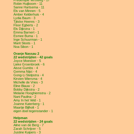
Frederique Versteeg - 17
Robin Huijboom - 11
Sanne Hartsema - 11
Els van Minnen - 5
Amber Kelderhuis - 4
Lydia Baum - 3
Tjitske Heeres - 3
Floor Egberts - 2
Els Dijkstra - 1
Emma Barnert - 1
Esmee Buma - 1
Inge Schuurman - 1
Marit Sloots - 1
Noa Sibon - 1
Oranje Nassau 2
22 wedstrijden - 42 goals
Joyce Moesker - 5
Lieke Groenbroek - 6
Aisse Gumbs - 4
Gemma Nijst - 4
Gong-Li Stelpstra - 4
Kirsten Wiersma - 4
Michelle de Vries - 3
Eline Blauw - 2
Bobby Dijkstra - 2
Melanie Hooghiemstra - 2
Nani Paulina - 2
Amy In het Veld - 1
Joanne Katerberg - 1
Maartje Bijlholt - 1
eigen doel tegenstander - 1
Helpman
22 wedstrijden - 24 goals
Aline van de Berg - 7
Zarah Schrijver - 5
Justine Kuipers - 3